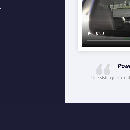
e
Pour
Une vision parfaite de