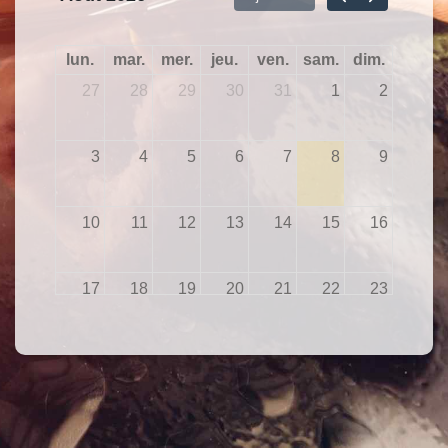
lun.
mar.
mer.
jeu.
ven.
sam.
dim.
27
28
29
30
31
1
2
3
4
5
6
7
8
9
10
11
12
13
14
15
16
17
18
19
20
21
22
23
24
25
26
27
28
29
30
31
1
2
3
4
5
6